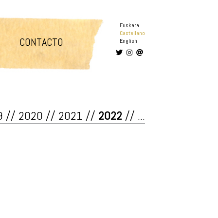
Euskara
Castellano
CONTACTO
English
9
//
2020
//
2021
//
2022
//
...